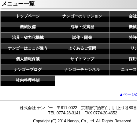
メニュー一覧
トップページ
ナンゴーのミッション
会社
機械設備
沿革・受賞歴
機械
治具・省力化機械
試作・開発
特許
ナンゴーはここが違う
よくあるご質問
リ
個人情報保護
サイトマップ
採用
ナンゴーブログ
ナンゴーチャンネル
ニュース
社内整理整頓
▲ページ
株式会社 ナンゴー 〒611-0022 京都府宇治市白川川上り谷80番
TEL 0774-28-3141 FAX 0774-20-4652
Copyright (C) 2014 Nango, Co.,Ltd. All Rights Reserved.