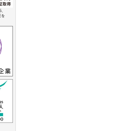
15、
認証を