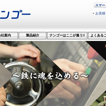
スマー
お見積
会社案内
製品紹介
ナンゴーはここが違う!!
よくある
革・受賞歴
ッション
会社概要
機械設備
治具･省力化機械
試作・開発
機械加工
特許技術
生産管理システム
納品までの流れ
品質検査
得意技