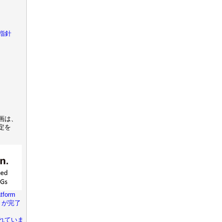
指針
画は、
定を
tform
きが完了
れていま