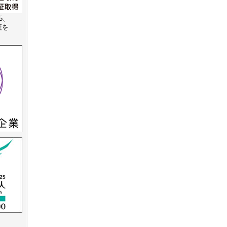
15、
認証を