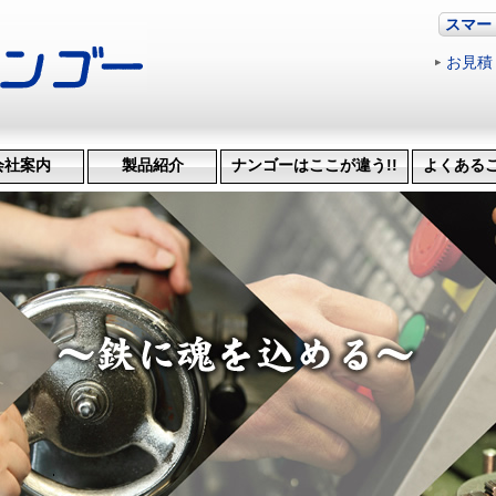
スマー
お見積
会社案内
製品紹介
ナンゴーはここが違う!!
よくある
革・受賞歴
ッション
会社概要
機械設備
治具･省力化機械
試作・開発
機械加工
特許技術
生産管理システム
納品までの流れ
品質検査
得意技