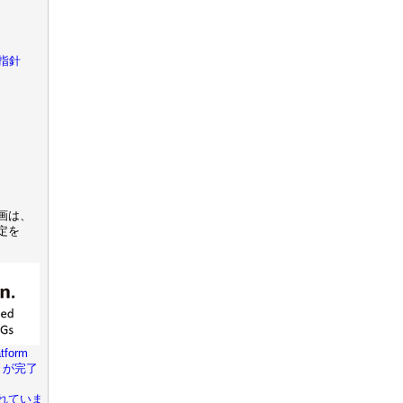
指針
画は、
定を
tform
きが完了
れていま