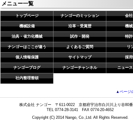
メニュー一覧
トップページ
ナンゴーのミッション
会社
機械設備
沿革・受賞歴
機械
治具・省力化機械
試作・開発
特許
ナンゴーはここが違う
よくあるご質問
リ
個人情報保護
サイトマップ
採用
ナンゴーブログ
ナンゴーチャンネル
ニュース
社内整理整頓
▲ページ
株式会社 ナンゴー 〒611-0022 京都府宇治市白川川上り谷80番
TEL 0774-28-3141 FAX 0774-20-4652
Copyright (C) 2014 Nango, Co.,Ltd. All Rights Reserved.