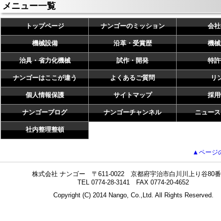
メニュー一覧
トップページ
ナンゴーのミッション
会社
機械設備
沿革・受賞歴
機械
治具・省力化機械
試作・開発
特許
ナンゴーはここが違う
よくあるご質問
リ
個人情報保護
サイトマップ
採用
ナンゴーブログ
ナンゴーチャンネル
ニュース
社内整理整頓
▲ページ
株式会社 ナンゴー 〒611-0022 京都府宇治市白川川上り谷80番
TEL 0774-28-3141 FAX 0774-20-4652
Copyright (C) 2014 Nango, Co.,Ltd. All Rights Reserved.