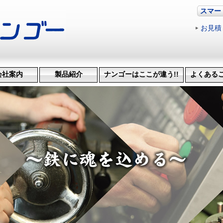
スマー
お見積
会社案内
製品紹介
ナンゴーはここが違う!!
よくある
革・受賞歴
ッション
会社概要
機械設備
治具･省力化機械
試作・開発
機械加工
特許技術
生産管理システム
納品までの流れ
品質検査
得意技