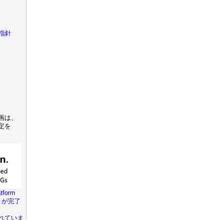
指針
画は、
定を
tform
きが完了
れていま