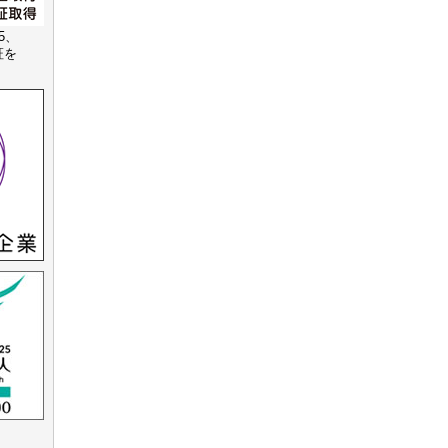
15、
認証を