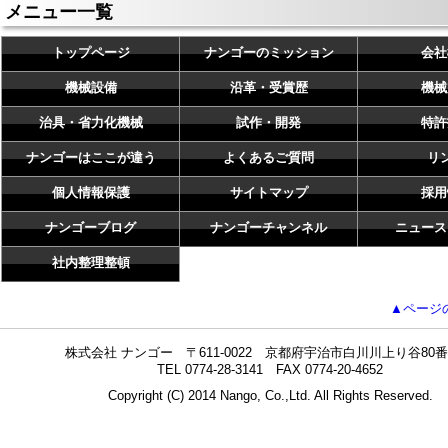
メニュー一覧
トップページ
ナンゴーのミッション
会社
機械設備
沿革・受賞歴
機械
治具・省力化機械
試作・開発
特許
ナンゴーはここが違う
よくあるご質問
リ
個人情報保護
サイトマップ
採用
ナンゴーブログ
ナンゴーチャンネル
ニュース
社内整理整頓
▲ページ
株式会社 ナンゴー 〒611-0022 京都府宇治市白川川上り谷80番
TEL 0774-28-3141 FAX 0774-20-4652
Copyright (C) 2014 Nango, Co.,Ltd. All Rights Reserved.