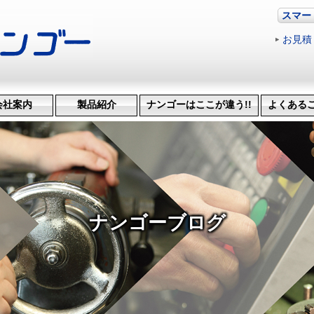
スマー
お見積
会社案内
製品紹介
ナンゴーはここが違う!!
よくある
革・受賞歴
ッション
会社概要
機械設備
治具･省力化機械
試作・開発
機械加工
特許技術
生産管理システム
納品までの流れ
品質検査
得意技
ナンゴーブログ