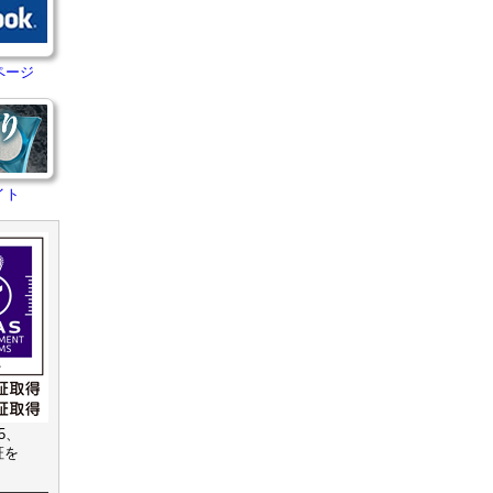
ページ
イト
15、
認証を