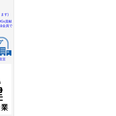
ます)
Gs貢献
録会員で
宣言