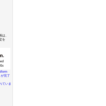
画は、
定を
tform
きが完了
れていま