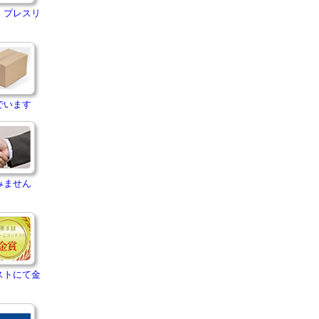
・プレスリ
でいます
みません
ストにて金