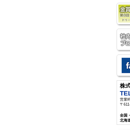
株
TEL
営業時
〒61
全国
北海