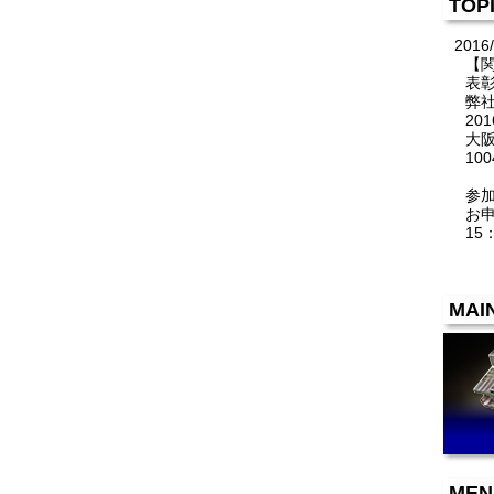
TOP
2016/
【
表
弊
20
大
10
参
お
15
MAI
MEN