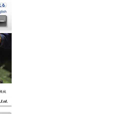
える
lish