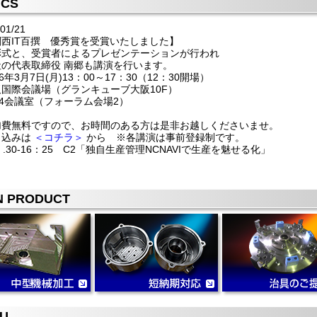
ICS
01/21
関西IT百撰 優秀賞を受賞いたしました】
彰式と、受賞者によるプレゼンテーションが行われ
社の代表取締役 南郷も講演を行います。
16年3月7日(月)13：00～17：30（12：30開場）
阪国際会議場（グランキューブ大阪10F）
04会議室（フォーラム会場2）
加費無料ですので、お時間のある方は是非お越しくださいませ。
申込みは
＜コチラ＞
から ※各講演は事前登録制です。
：.30-16：25 C2「独自生産管理NCNAVIで生産を魅せる化」
N PRODUCT
U