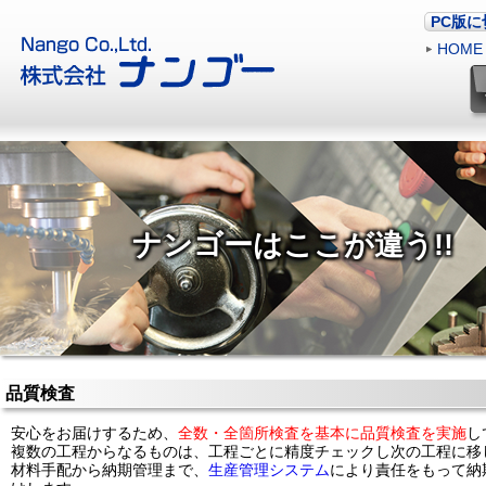
PC版
HOME
ナンゴーはここが違う!!
品質検査
安心をお届けするため、
全数・全箇所検査を基本に品質検査を実施
し
複数の工程からなるものは、工程ごとに精度チェックし次の工程に移
材料手配から納期管理まで、
生産管理システム
により責任をもって納