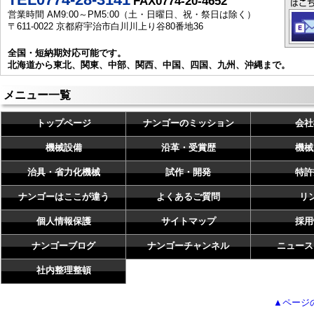
FAX0774-20-4652
営業時間 AM9:00～PM5:00（土・日曜日、祝・祭日は除く）
〒611-0022 京都府宇治市白川川上り谷80番地36
全国・短納期対応可能です。
北海道から東北、関東、中部、関西、中国、四国、九州、沖縄まで。
メニュー一覧
トップページ
ナンゴーのミッション
会社
機械設備
沿革・受賞歴
機械
治具・省力化機械
試作・開発
特許
ナンゴーはここが違う
よくあるご質問
リ
個人情報保護
サイトマップ
採用
ナンゴーブログ
ナンゴーチャンネル
ニュース
社内整理整頓
▲ページ