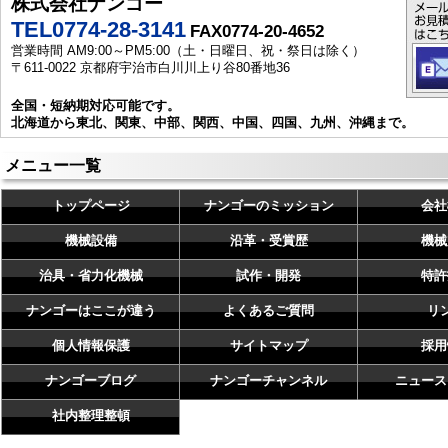
株式会社ナンゴー
TEL0774-28-3141
FAX0774-20-4652
営業時間 AM9:00～PM5:00（土・日曜日、祝・祭日は除く）
〒611-0022 京都府宇治市白川川上り谷80番地36
全国・短納期対応可能です。
北海道から東北、関東、中部、関西、中国、四国、九州、沖縄まで。
メニュー一覧
トップページ
ナンゴーのミッション
会社
機械設備
沿革・受賞歴
機械
治具・省力化機械
試作・開発
特許
ナンゴーはここが違う
よくあるご質問
リ
個人情報保護
サイトマップ
採用
ナンゴーブログ
ナンゴーチャンネル
ニュース
社内整理整頓