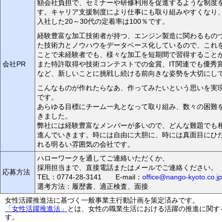
額会社負担で、セミナーや研修利用を促進するような制度
す。キャリア支援制度により仕事にも取り組みやすくなり、
入社した20～30代の定着率は100％です。
経験豊富な加工技術者が持つ、エンジン製造に関わるもの
た技術力とノウハウをデータベース化しているので、これ
ことで未経験者でも、様々な加工を短期間で習得すること
会社PR
また特許取得や技術コンテストでの金賞、IT関連でも優秀
など、新しいことに挑戦し続ける前向きな姿勢を大切にし
こんなものが作れたらなあ、作ってみたいという思いを実
です。
あらゆる目標にチーム一丸となって取り組み、数々の困難
きました。
弊社には経験豊富なメンバーが多いので、どんな難題でも
進んでいきます。時には自由に大胆に、時には真面目にひ
れる明るい雰囲気の会社です。
ハローワークを通してご連絡いただくか、
採用担当まで、直接電話またはメールでご連絡ください。
応募方法
TEL：0774-28-3141 E-mail：
office@nango-kyoto.co.jp
選考方法：履歴書、適正検査、面接
女性活躍推進法に基づく一般事業主行動計画を策定済みです。
「女性活躍推進法」
とは、女性の職業生活における活躍の推進に関す
す。