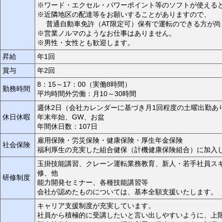
※ワード・エクセル・パワーポイント等のソフトが使える
※近隣地区の配達等をお願いすることがありますので、
普通自動車免許（AT限定可）保有で運転のできる方が尚
※営業ノルマのようなお仕事はありません。
※男性・女性とも歓迎します。
昇給
年1回
賞与
年2回
8：15～17：00（実働8時間）
勤務時間
平均時間外労働：月10～30時間
週休2日（会社カレンダーに基づき月1回程度の土曜出勤あ
休日休暇
年末年始、GW、お盆
年間休日数：107日
雇用保険・労災保険・健康保険・厚生年金保険
社会保険
福利厚生の充実した組合健保（計機健康保険組合）に加入
玉掛技能講習、クレーン運転業務教育、新人・若手社員ス
修、他
研修制度
能力開発セミナー、各種技能講習等
会社が認めたものについては、基本全額支援いたします。
キャリア支援制度が充実しています。
社員から積極的に受講したいと言い出しやすいように、上