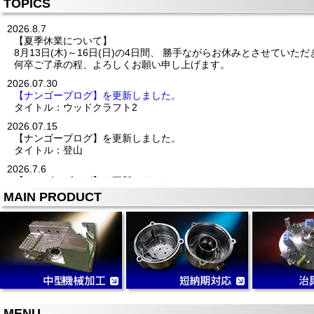
TOPICS
2026.8.7
【夏季休業について】
8月13日(木)～16日(日)の4日間、 勝手ながらお休みとさせていた
何卒ご了承の程、よろしくお願い申し上げます。
2026.07.30
【ナンゴーブログ】を更新しました。
タイトル：ウッドクラフト2
2026.07.15
【ナンゴーブログ】を更新しました。
タイトル：登山
2026.7.6
【ナンゴーブログ】を更新しました。
タイトル：癒されました(^^)
MAIN PRODUCT
2026/06/24
◆展示会に出展致します◆
『ものづくりワールド／機械要素技術展』
宇治市6社での合同出展に参加させて頂きます
2026年7月1日(水)～3日(金)
10:00～17:00
東京ビッグサイト
東1ホール E7-44
ブース名：宇治市・宇治商工会議所
MENU