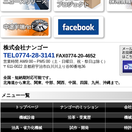
株式会社ナンゴー
TEL0774-28-3141
FAX0774-20-4652
営業時間 AM9:00～PM5:00（土・日曜日、祝・祭日は除く）
〒611-0022 京都府宇治市白川川上り谷80番地36
全国・短納期対応可能です。
北海道から東北、関東、中部、関西、中国、四国、九州、沖縄まで。
メニュー一覧
トップページ
ナンゴーのミッション
会社
機械設備
沿革・受賞歴
機械
治具・省力化機械
試作・開発
特許