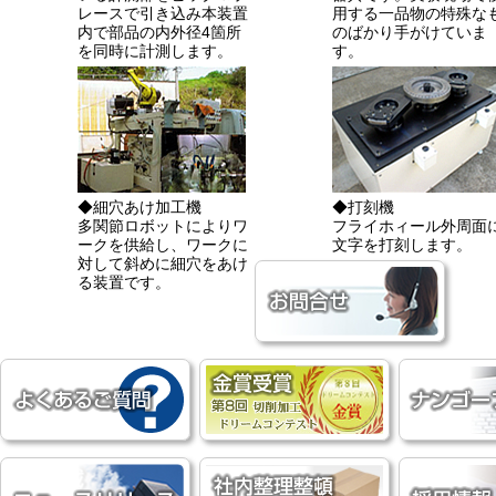
レースで引き込み本装置
用する一品物の特殊な
内で部品の内外径4箇所
のばかり手がけていま
を同時に計測します。
す。
◆細穴あけ加工機
◆打刻機
多関節ロボットによりワ
フライホィール外周面
ークを供給し、ワークに
文字を打刻します。
対して斜めに細穴をあけ
る装置です。