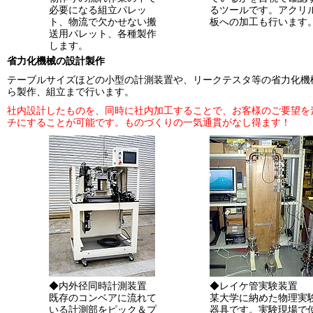
必要になる組立パレッ
るツールです。アクリ
ト、物流で欠かせない搬
板への加工も行います
送用パレット、各種製作
します。
省力化機械の設計製作
テーブルサイズほどの小型の計測装置や、リークテスタ等の省力化機
ら製作、組立まで行います。
社内設計したものを、同時に社内加工することで、お客様のご要望を
チにすることが可能です。ものづくりの一気通貫がなし得ます！
◆内外径同時計測装置
◆レイケ管実験装置
既存のコンベアに流れて
某大学に納めた物理実
いる計測部をピック＆プ
器具です。実験現場で