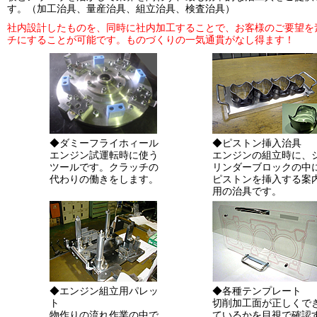
す。（加工治具、量産治具、組立治具、検査治具）
社内設計したものを、同時に社内加工することで、お客様のご要望を
チにすることが可能です。ものづくりの一気通貫がなし得ます！
◆ダミーフライホィール
◆ピストン挿入治具
エンジン試運転時に使う
エンジンの組立時に、
ツールです。クラッチの
リンダーブロックの中
代わりの働きをします。
ピストンを挿入する案
用の治具です。
◆エンジン組立用パレッ
◆各種テンプレート
ト
切削加工面が正しくで
物作りの流れ作業の中で
ているかを目視で確認