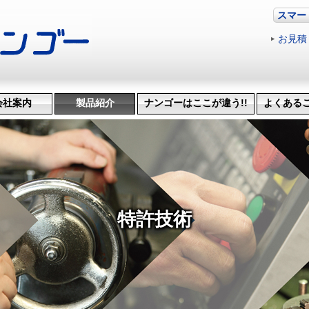
スマー
お見積
会社案内
製品紹介
ナンゴーはここが違う!!
よくある
革・受賞歴
ッション
会社概要
機械設備
治具･省力化機械
試作・開発
機械加工
特許技術
生産管理システム
納品までの流れ
品質検査
得意技
特許技術