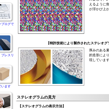
えるように
が浮かび上
ーブログで
【特許技術により製作されたステレオグ
厚みのある
的造形によ
・プレスリ
現していま
でいます
ステレオグラムの見方
【ステレオグラムの表示方法】