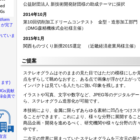
公益財団法人 新技術開発財団様の助成テーマに採択
2014年10月
tform
第10回切削加工ドリームコンテスト 金型・造形加工部門
きが完了
（DMG森精機株式会社様主催）
れていま
2015年1月
関西ものづくり新撰2015選定 （近畿経済産業局様主催）
ご提案
ステレオグラムはそのままの見た目ではただの模様にしか
点をずらして眺めなおすと、ある点で画像が浮かび上がっ
ます)
インパクトは見ている人たちに強い印象を残します。
Gs貢献
イラストや写真、文字や数字など、JPEG等のデジタルデ
録会員で
ら、ステレオグラム造形化が可能です。
本技術により、金属に限らずあらゆる素材に凹凸をつけス
ることができます。これにより、様々な分野に展開するこ
商品企画・開発を進めるべく、研究機関や様々な分野の方
中です。
宣言
二次元の世界に留まっていたステレオグラムを三次元の新