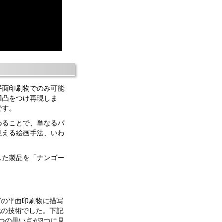
平面印刷物でのみ可能
凹凸をつけ再現しま
です。
めることで、単なるパ
見える絵画手法、いわ
した製品を「ナンゴー
どの平面印刷物に描写
元の技術でした。下記
つの黒い点が3つに見