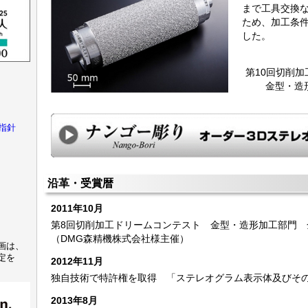
まで工具交換
ため、加工条
した。
第10回切削
金型・造
指針
沿革・受賞暦
2011年10月
第8回切削加工ドリームコンテスト 金型・造形加工部門 
（DMG森精機株式会社様主催）
画は、
定を
2012年11月
独自技術で特許権を取得 「ステレオグラム表示体及びそ
2013年8月