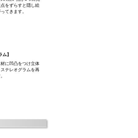
焦点をずらすと隠し絵
がってきます。
ラム】
素材に凹凸をつけ立体
りステレオグラムを再
す。