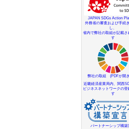
JAPAN SDGs Action Pla
外務省の審査および手続
し、
省内で弊社の取組が記載さ
す
弊社の取組 (PDFが開き
近畿経済産業局内、関西SD
ビジネスネットワークの登
す
パートナーシップ構築