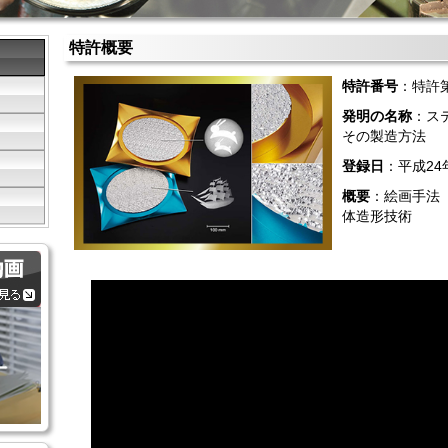
特許概要
特許番号
：特許第
発明の名称
：ス
その製造方法
登録日
：平成24
概要
：絵画手法
体造形技術