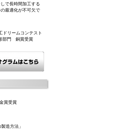
なしで長時間加工する
件の最適化が不可欠で
加工ドリームコンテスト
形部門 銅賞受賞
金賞受賞
の製造方法」