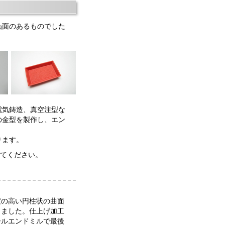
凸面のあるものでした
電気鋳造、真空注型な
の金型を製作し、エン
ります。
みてください。
度の高い円柱状の曲面
しました。仕上げ加工
ールエンドミルで最後