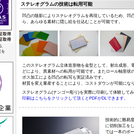
ステレオグラムの技術は転用可能
凹凸の陰影によりステレオグラムを再現しているため、凹
ら、あらゆる素材に隠し絵を仕込むことが可能です。
15、
認証を
このステレオグラム立体造形物を金型として、射出成形、
どにより、異素材への転用が可能です。またロール軸形状
ボス加工による凹凸の転写も実証済みです。
材質を変え量産することにより、コストダウンが可能にな
ステレオグラム(ナンゴー彫り)を実際に印刷して体験して
印刷はこちらをクリックして頂くとPDFがDLできます。
技術的に難易
に切削加工を
では一本のボ