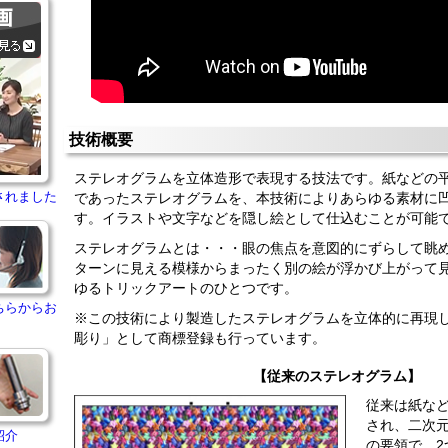
技術概要
ステレオグラムを立体造形で表現する技法です。紙などの
されました
であったステレオグラムを、本技術によりあらゆる素材に
す。イラストや文字などを隠し絵として仕込むことが可能
ステレオグラムとは・・・眼の焦点を意図的にずらして眺
ターンに見える模様からまったく別の絵が浮かび上がって
ゆるトリックアートのひとつです。
ちらからお
※この技術により製造したステレオグラムを立体的に再現
彫り」として商標登録も行っています。
【従来のステレオグラム】
従来は紙な
され、二次
紹介
の要領で、2