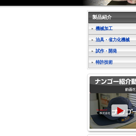
製品紹介
機械加工
治具・省力化機械
試作・開発
特許技術