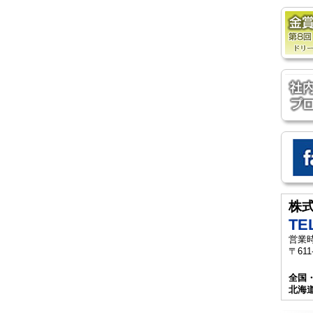
株
TEL
営業時
〒61
全国
北海