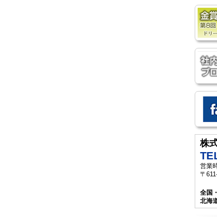
株
TEL
営業時
〒61
全国
北海