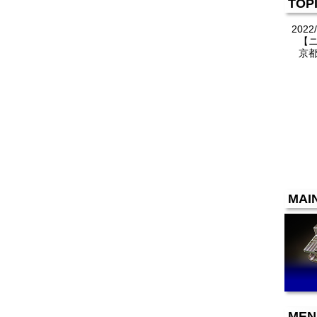
TOP
2022/
【
京
MAI
MEN