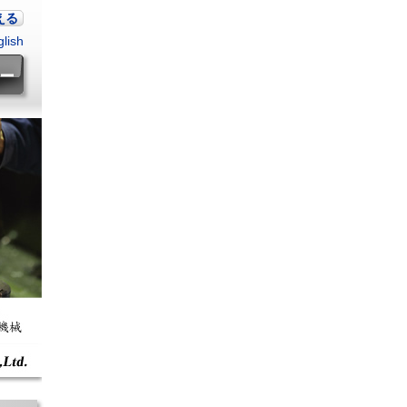
える
lish