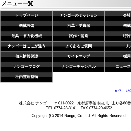
メニュー一覧
トップページ
ナンゴーのミッション
会社
機械設備
沿革・受賞歴
機械
治具・省力化機械
試作・開発
特許
ナンゴーはここが違う
よくあるご質問
リ
個人情報保護
サイトマップ
採用
ナンゴーブログ
ナンゴーチャンネル
ニュース
社内整理整頓
▲ページ
株式会社 ナンゴー 〒611-0022 京都府宇治市白川川上り谷80番
TEL 0774-28-3141 FAX 0774-20-4652
Copyright (C) 2014 Nango, Co.,Ltd. All Rights Reserved.