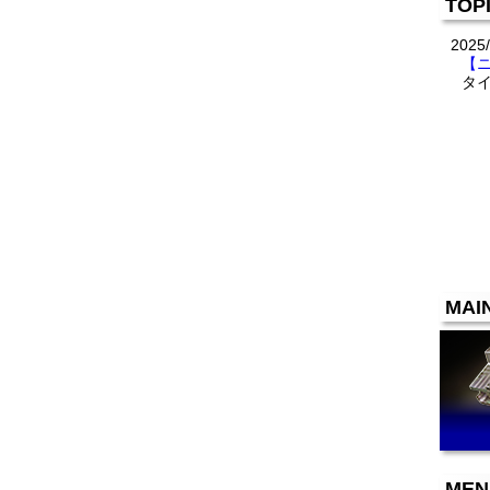
TOP
2025/
【
タイ
MAI
MEN