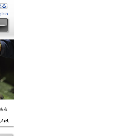
える
lish