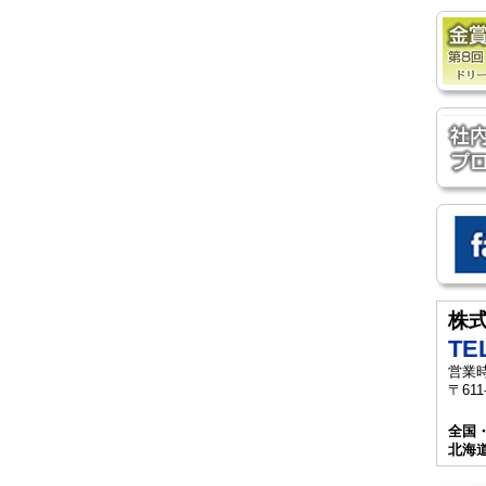
株
TEL
営業時
〒61
全国
北海