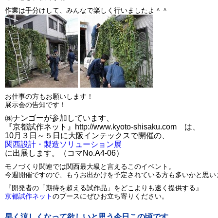
作業は手分けして、みんなで楽しく行いましたよ＾＾
お仕事の方もお願いします！
展示会の告知です！
㈱ナンゴーが参加しています、
『京都試作ネット』http://www.kyoto-shisaku.com は、
10月３日～５日に大阪インテックスで開催の、
関西設計・製造ソリューション展
に出展します。（コマNo.A4-06）
モノづくり関連では関西最大級と言えるこのイベント。
今週開催ですので、もうお出かけを予定されている方も多いかと思い
『開発者の「期待を超える試作品」をどこよりも速く提供する』
京都試作ネット
のブースにぜひお立ち寄りください。
早く涼しくなって欲しいと思う今日この頃です。