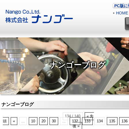
PC版
HOME
ナンゴーブログ
ナンゴーブログ
134 / 140
« 先
頭
«
...
10
20
30
...
132
133
134
135
136
後 »