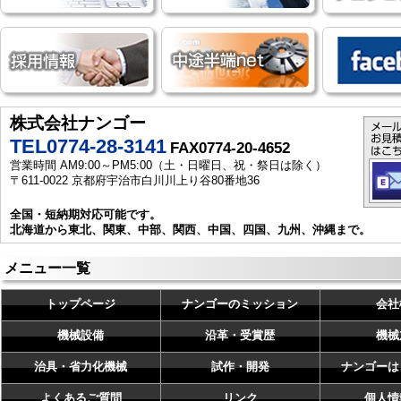
株式会社ナンゴー
TEL0774-28-3141
FAX0774-20-4652
営業時間 AM9:00～PM5:00（土・日曜日、祝・祭日は除く）
〒611-0022 京都府宇治市白川川上り谷80番地36
全国・短納期対応可能です。
北海道から東北、関東、中部、関西、中国、四国、九州、沖縄まで。
メニュー一覧
トップページ
ナンゴーのミッション
会社
機械設備
沿革・受賞歴
機械
治具・省力化機械
試作・開発
ナンゴーは
よくあるご質問
リンク
個人情