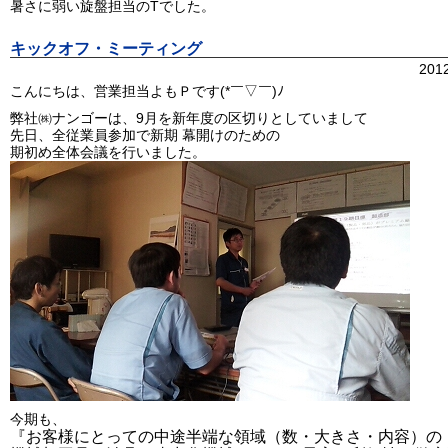
暑さに弱い旋盤担当のTでした。
キックオフ・ミーティング
201
こんにちは、営業担当よもＰです(*￣▽￣)ﾉ
弊社㈱ナンゴーは、9月を新年度の区切りとしていまして
先日、全従業員参加で新期 幕開けのための
期初め全体会議を行いました。
今期も、
『お客様にとっての中途半端な領域（数・大きさ・内容）の