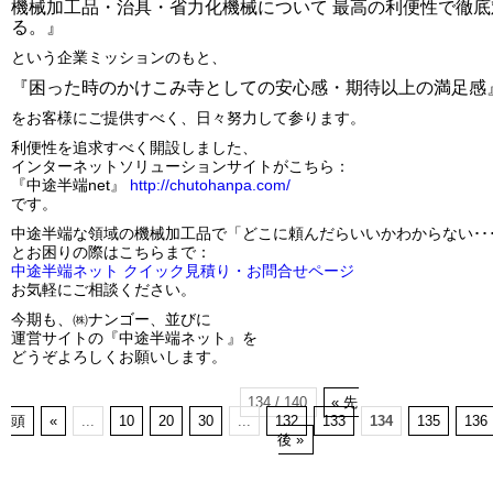
機械加工品・治具・省力化機械について 最高の利便性で徹底
る。』
という企業ミッションのもと、
『困った時のかけこみ寺としての安心感・期待以上の満足感
をお客様にご提供すべく、日々努力して参ります。
利便性を追求すべく開設しました、
インターネットソリューションサイトがこちら：
『中途半端net』
http://chutohanpa.com/
です。
中途半端な領域の機械加工品で「どこに頼んだらいいかわからない･･
とお困りの際はこちらまで：
中途半端ネット クイック見積り・お問合せページ
お気軽にご相談ください。
今期も、㈱ナンゴー、並びに
運営サイトの『中途半端ネット』を
どうぞよろしくお願いします。
134 / 140
« 先
頭
«
...
10
20
30
...
132
133
134
135
136
後 »