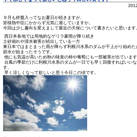
201
９月も終盤入ってなお夏日が続きますが、
皆様熱中症にかからず元気に過していますか。
今回は少し趣向を変えまして最近の天候について書きたいと思います
西日本各地では局地的なゲリラ豪雨が降り続き
土砂崩れや浸水被害が続出している一方
東日本ではまとまった雨が降らず利根川水系のダムが干上がり始めた
節水が始まったそうです。
他にも気温が高いため秋の味覚の柿や葡萄にも一部被害が出ています
台風の季節だけに利根川水系のダムが一日でも早く回復すればいいな
す。
早く涼しくなって欲しいと思う今日この頃です。