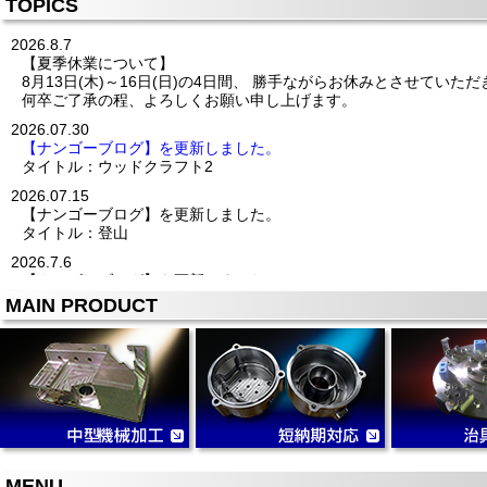
TOPICS
2026.8.7
【夏季休業について】
8月13日(木)～16日(日)の4日間、 勝手ながらお休みとさせていた
何卒ご了承の程、よろしくお願い申し上げます。
2026.07.30
【ナンゴーブログ】を更新しました。
タイトル：ウッドクラフト2
2026.07.15
【ナンゴーブログ】を更新しました。
タイトル：登山
2026.7.6
【ナンゴーブログ】を更新しました。
タイトル：癒されました(^^)
MAIN PRODUCT
2026/06/24
◆展示会に出展致します◆
『ものづくりワールド／機械要素技術展』
宇治市6社での合同出展に参加させて頂きます
2026年7月1日(水)～3日(金)
10:00～17:00
東京ビッグサイト
東1ホール E7-44
ブース名：宇治市・宇治商工会議所
MENU