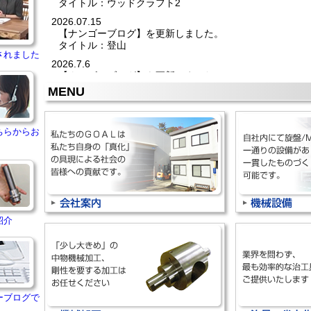
タイトル：ウッドクラフト2
2026.07.15
【ナンゴーブログ】を更新しました。
タイトル：登山
されました
2026.7.6
【ナンゴーブログ】を更新しました。
タイトル：癒されました(^^)
MENU
2026/06/24
◆展示会に出展致します◆
『ものづくりワールド／機械要素技術展』
ちらからお
宇治市6社での合同出展に参加させて頂きます
2026年7月1日(水)～3日(金)
10:00～17:00
東京ビッグサイト
東1ホール E7-44
ブース名：宇治市・宇治商工会議所
2026/06/22
紹介
【ナンゴーブログ】を更新しました。
タイトル：海の京都
2026/06/19
【社内整理整頓プロジェクト】更新しました。
タイトル：新！5S活動 ～卒業～(№24)
ーブログで
2026/06/01