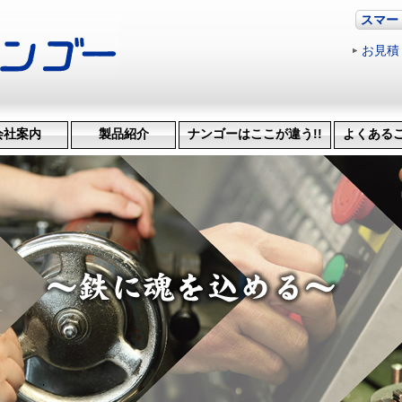
スマー
お見積
会社案内
製品紹介
ナンゴーはここが違う!!
よくある
革・受賞歴
ッション
会社概要
機械設備
治具･省力化機械
試作・開発
機械加工
特許技術
生産管理システム
納品までの流れ
品質検査
得意技