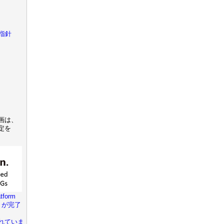
指針
画は、
定を
tform
きが完了
れていま