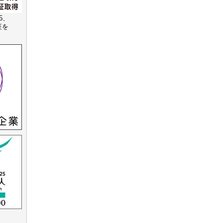
15、
認証を