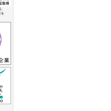
15、
認証を