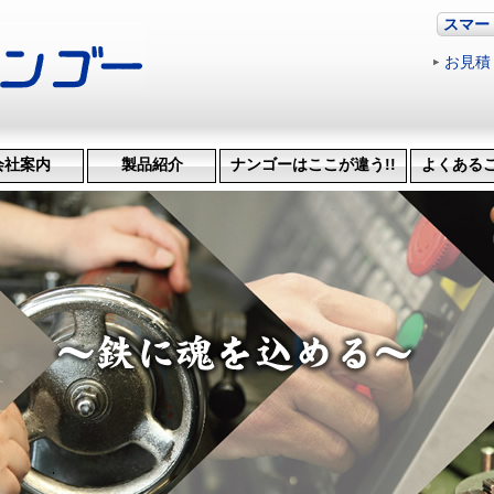
スマー
お見積
会社案内
製品紹介
ナンゴーはここが違う!!
よくある
革・受賞歴
ッション
会社概要
機械設備
治具･省力化機械
試作・開発
機械加工
特許技術
生産管理システム
納品までの流れ
品質検査
得意技