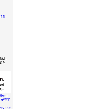
指針
画は、
定を
tform
きが完了
れていま