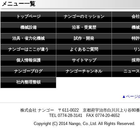
メニュー一覧
トップページ
ナンゴーのミッション
会社
機械設備
沿革・受賞歴
機械
治具・省力化機械
試作・開発
特許
ナンゴーはここが違う
よくあるご質問
リ
個人情報保護
サイトマップ
採用
ナンゴーブログ
ナンゴーチャンネル
ニュース
社内整理整頓
▲ページ
株式会社 ナンゴー 〒611-0022 京都府宇治市白川川上り谷80番
TEL 0774-28-3141 FAX 0774-20-4652
Copyright (C) 2014 Nango, Co.,Ltd. All Rights Reserved.