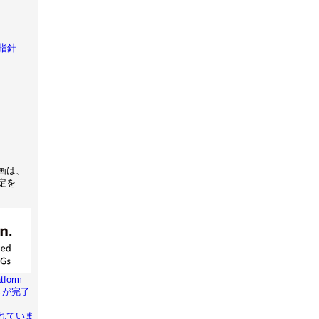
指針
画は、
定を
tform
きが完了
れていま