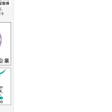
15、
認証を