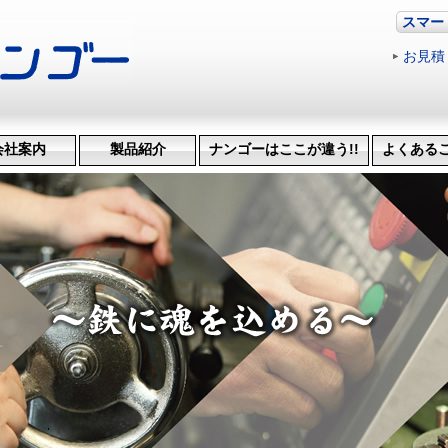
スマー
お見積
会社案内
製品紹介
ナンゴーはここが違う!!
よくある
革・受賞歴
ッション
会社概要
機械設備
治具･省力化機械
試作・開発
機械加工
特許技術
生産管理システム
納品までの流れ
品質検査
得意技