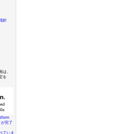
指針
画は、
定を
tform
きが完了
れていま