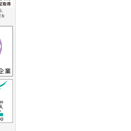
15、
認証を