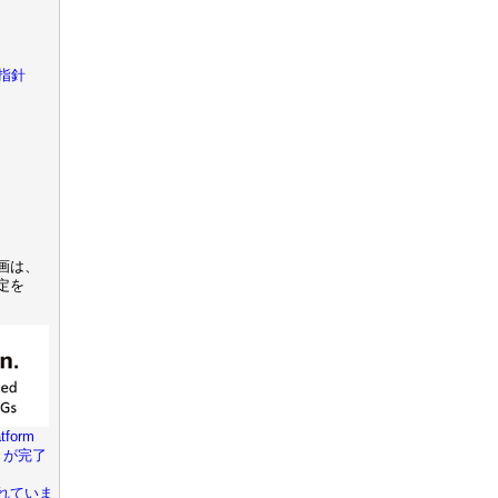
指針
画は、
定を
tform
きが完了
れていま