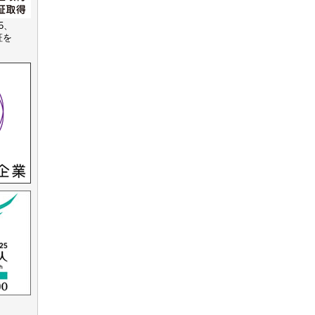
15、
認証を