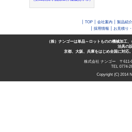
TOP
会社案内
製品紹
採用情報
お見積り
（株）ナンゴーは単品～ロットものの機械加工、
治具の
京都、大阪、兵庫をはじめ全国に対応
株式会社 ナンゴー 〒611-
TEL 0774-2
Copyright (C) 2014 N