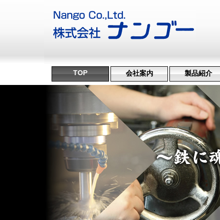
TOP
会社案内
製品紹介
沿革・受賞歴
ミッション
会社概要
機械設備
治具･省力化機
試作・開発
機械加工
特許技術