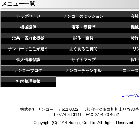
メニュー一覧
トップページ
ナンゴーのミッション
会社
機械設備
沿革・受賞歴
機械
治具・省力化機械
試作・開発
特許
ナンゴーはここが違う
よくあるご質問
リ
個人情報保護
サイトマップ
採用
ナンゴーブログ
ナンゴーチャンネル
ニュース
社内整理整頓
▲ページ
株式会社 ナンゴー 〒611-0022 京都府宇治市白川川上り谷80番
TEL 0774-28-3141 FAX 0774-20-4652
Copyright (C) 2014 Nango, Co.,Ltd. All Rights Reserved.