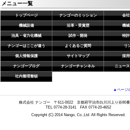
メニュー一覧
トップページ
ナンゴーのミッション
会社
機械設備
沿革・受賞歴
機械
治具・省力化機械
試作・開発
特許
ナンゴーはここが違う
よくあるご質問
リ
個人情報保護
サイトマップ
採用
ナンゴーブログ
ナンゴーチャンネル
ニュース
社内整理整頓
▲ページ
株式会社 ナンゴー 〒611-0022 京都府宇治市白川川上り谷80番
TEL 0774-28-3141 FAX 0774-20-4652
Copyright (C) 2014 Nango, Co.,Ltd. All Rights Reserved.