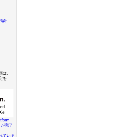
指針
画は、
定を
tform
きが完了
れていま