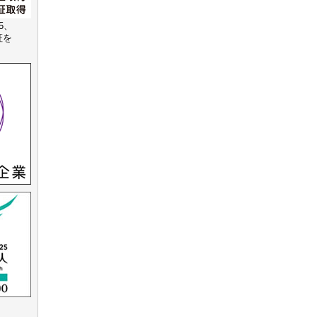
15、
認証を