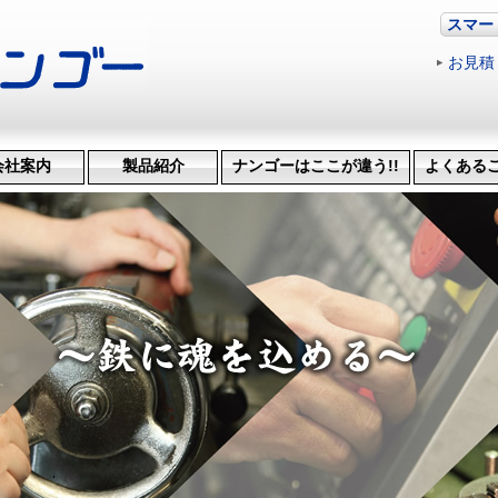
スマー
お見積
会社案内
製品紹介
ナンゴーはここが違う!!
よくある
革・受賞歴
ッション
会社概要
機械設備
治具･省力化機械
試作・開発
機械加工
特許技術
生産管理システム
納品までの流れ
品質検査
得意技