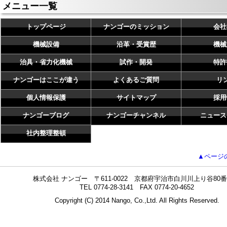
メニュー一覧
トップページ
ナンゴーのミッション
会社
機械設備
沿革・受賞歴
機械
治具・省力化機械
試作・開発
特許
ナンゴーはここが違う
よくあるご質問
リ
個人情報保護
サイトマップ
採用
ナンゴーブログ
ナンゴーチャンネル
ニュース
社内整理整頓
▲ページ
株式会社 ナンゴー 〒611-0022 京都府宇治市白川川上り谷80番
TEL 0774-28-3141 FAX 0774-20-4652
Copyright (C) 2014 Nango, Co.,Ltd. All Rights Reserved.