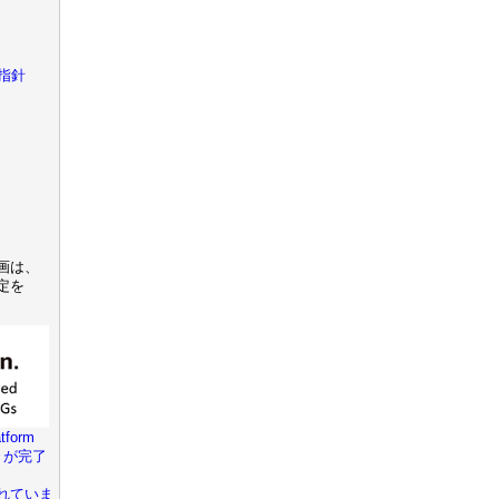
指針
画は、
定を
tform
きが完了
れていま