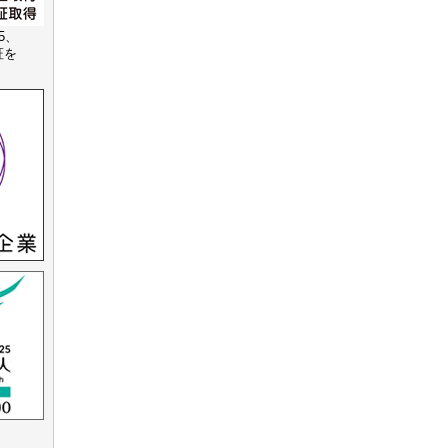
15、
認証を