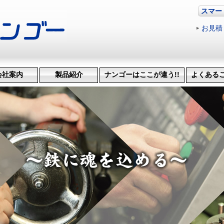
スマー
お見積
会社案内
製品紹介
ナンゴーはここが違う!!
よくある
革・受賞歴
ッション
会社概要
機械設備
治具･省力化機械
試作・開発
機械加工
特許技術
生産管理システム
納品までの流れ
品質検査
得意技