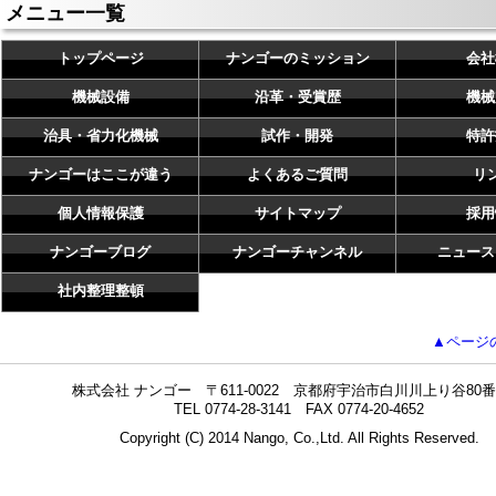
メニュー一覧
トップページ
ナンゴーのミッション
会社
機械設備
沿革・受賞歴
機械
治具・省力化機械
試作・開発
特許
ナンゴーはここが違う
よくあるご質問
リ
個人情報保護
サイトマップ
採用
ナンゴーブログ
ナンゴーチャンネル
ニュース
社内整理整頓
▲ページ
株式会社 ナンゴー 〒611-0022 京都府宇治市白川川上り谷80番
TEL 0774-28-3141 FAX 0774-20-4652
Copyright (C) 2014 Nango, Co.,Ltd. All Rights Reserved.