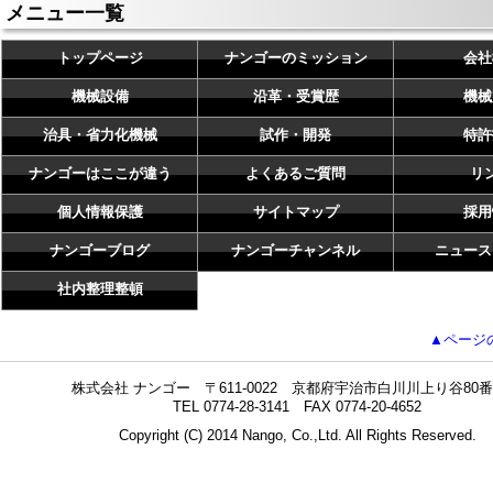
メニュー一覧
トップページ
ナンゴーのミッション
会社
機械設備
沿革・受賞歴
機械
治具・省力化機械
試作・開発
特許
ナンゴーはここが違う
よくあるご質問
リ
個人情報保護
サイトマップ
採用
ナンゴーブログ
ナンゴーチャンネル
ニュース
社内整理整頓
▲ページ
株式会社 ナンゴー 〒611-0022 京都府宇治市白川川上り谷80番
TEL 0774-28-3141 FAX 0774-20-4652
Copyright (C) 2014 Nango, Co.,Ltd. All Rights Reserved.