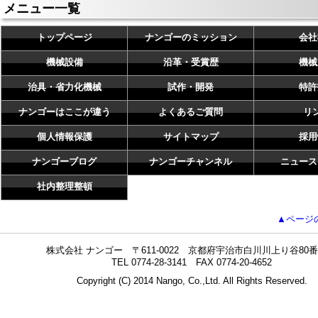
メニュー一覧
トップページ
ナンゴーのミッション
会社
機械設備
沿革・受賞歴
機械
治具・省力化機械
試作・開発
特許
ナンゴーはここが違う
よくあるご質問
リ
個人情報保護
サイトマップ
採用
ナンゴーブログ
ナンゴーチャンネル
ニュース
社内整理整頓
▲ページ
株式会社 ナンゴー 〒611-0022 京都府宇治市白川川上り谷80番
TEL 0774-28-3141 FAX 0774-20-4652
Copyright (C) 2014 Nango, Co.,Ltd. All Rights Reserved.