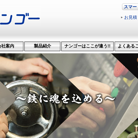
スマー
お見積
会社案内
製品紹介
ナンゴーはここが違う!!
よくある
革・受賞歴
ッション
会社概要
機械設備
治具･省力化機械
試作・開発
機械加工
特許技術
生産管理システム
納品までの流れ
品質検査
得意技