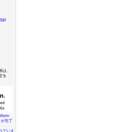
指針
画は、
定を
tform
きが完了
れていま