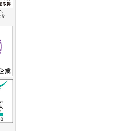
15、
認証を