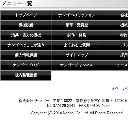
メニュー一覧
トップページ
ナンゴーのミッション
会社
機械設備
沿革・受賞歴
機械
治具・省力化機械
試作・開発
特許
ナンゴーはここが違う
よくあるご質問
リ
個人情報保護
サイトマップ
採用
ナンゴーブログ
ナンゴーチャンネル
ニュース
社内整理整頓
▲ページ
株式会社 ナンゴー 〒611-0022 京都府宇治市白川川上り谷80番
TEL 0774-28-3141 FAX 0774-20-4652
Copyright (C) 2014 Nango, Co.,Ltd. All Rights Reserved.