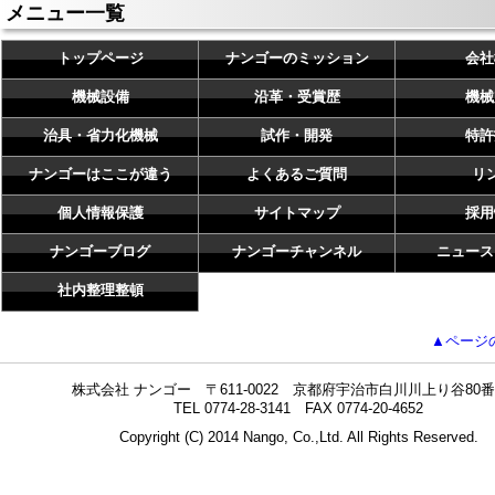
メニュー一覧
トップページ
ナンゴーのミッション
会社
機械設備
沿革・受賞歴
機械
治具・省力化機械
試作・開発
特許
ナンゴーはここが違う
よくあるご質問
リ
個人情報保護
サイトマップ
採用
ナンゴーブログ
ナンゴーチャンネル
ニュース
社内整理整頓
▲ページ
株式会社 ナンゴー 〒611-0022 京都府宇治市白川川上り谷80番
TEL 0774-28-3141 FAX 0774-20-4652
Copyright (C) 2014 Nango, Co.,Ltd. All Rights Reserved.