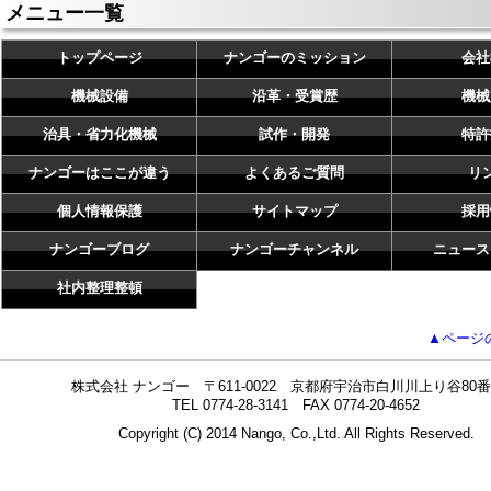
メニュー一覧
トップページ
ナンゴーのミッション
会社
機械設備
沿革・受賞歴
機械
治具・省力化機械
試作・開発
特許
ナンゴーはここが違う
よくあるご質問
リ
個人情報保護
サイトマップ
採用
ナンゴーブログ
ナンゴーチャンネル
ニュース
社内整理整頓
▲ページ
株式会社 ナンゴー 〒611-0022 京都府宇治市白川川上り谷80番
TEL 0774-28-3141 FAX 0774-20-4652
Copyright (C) 2014 Nango, Co.,Ltd. All Rights Reserved.