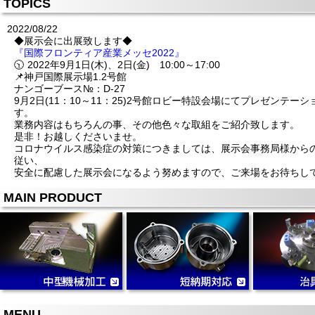
TOPICS
2022/08/22
◆展示会に出展致します◆
『国際フロンティア産業メッセ2022』
🕥 2022年9月1日(木)、2日(金) 10:00～17:00
📌神戸国際展示場1.2号館
ナンゴーブース№：D-27
9月2日(11：10～11：25)2号館ロビー特設会場にてプレゼンテー
す。
業務内容はもちろんの事、その他色々な取組をご紹介致します。
是非！お越しくださいませ。
コロナウイルス感染症の対策につきましては、展示会事務局様からの
従い、
安全に配慮した展示会になるよう努めますので、ご来場をお待ちし
MAIN PRODUCT
MENU