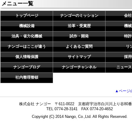
メニュー一覧
トップページ
ナンゴーのミッション
会社
機械設備
沿革・受賞歴
機械
治具・省力化機械
試作・開発
特許
ナンゴーはここが違う
よくあるご質問
リ
個人情報保護
サイトマップ
採用
ナンゴーブログ
ナンゴーチャンネル
ニュース
社内整理整頓
▲ページ
株式会社 ナンゴー 〒611-0022 京都府宇治市白川川上り谷80番
TEL 0774-28-3141 FAX 0774-20-4652
Copyright (C) 2014 Nango, Co.,Ltd. All Rights Reserved.