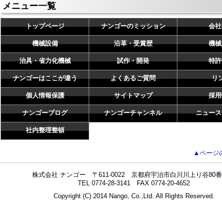
メニュー一覧
トップページ
ナンゴーのミッション
会社
機械設備
沿革・受賞歴
機械
治具・省力化機械
試作・開発
特許
ナンゴーはここが違う
よくあるご質問
リ
個人情報保護
サイトマップ
採用
ナンゴーブログ
ナンゴーチャンネル
ニュース
社内整理整頓
▲ページ
株式会社 ナンゴー 〒611-0022 京都府宇治市白川川上り谷80番
TEL 0774-28-3141 FAX 0774-20-4652
Copyright (C) 2014 Nango, Co.,Ltd. All Rights Reserved.