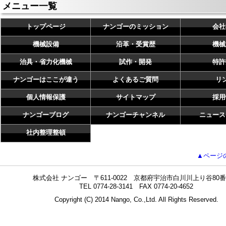
メニュー一覧
トップページ
ナンゴーのミッション
会社
機械設備
沿革・受賞歴
機械
治具・省力化機械
試作・開発
特許
ナンゴーはここが違う
よくあるご質問
リ
個人情報保護
サイトマップ
採用
ナンゴーブログ
ナンゴーチャンネル
ニュース
社内整理整頓
▲ページ
株式会社 ナンゴー 〒611-0022 京都府宇治市白川川上り谷80番
TEL 0774-28-3141 FAX 0774-20-4652
Copyright (C) 2014 Nango, Co.,Ltd. All Rights Reserved.