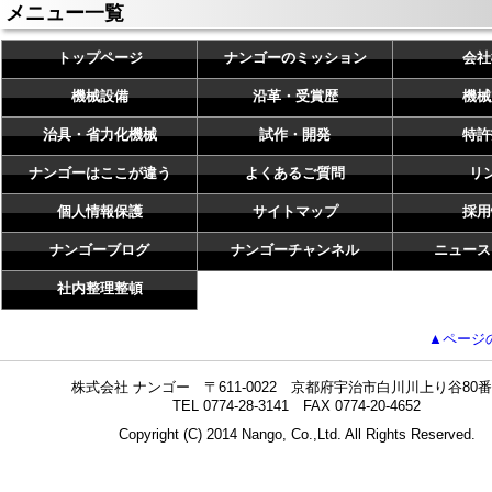
メニュー一覧
トップページ
ナンゴーのミッション
会社
機械設備
沿革・受賞歴
機械
治具・省力化機械
試作・開発
特許
ナンゴーはここが違う
よくあるご質問
リ
個人情報保護
サイトマップ
採用
ナンゴーブログ
ナンゴーチャンネル
ニュース
社内整理整頓
▲ページ
株式会社 ナンゴー 〒611-0022 京都府宇治市白川川上り谷80番
TEL 0774-28-3141 FAX 0774-20-4652
Copyright (C) 2014 Nango, Co.,Ltd. All Rights Reserved.