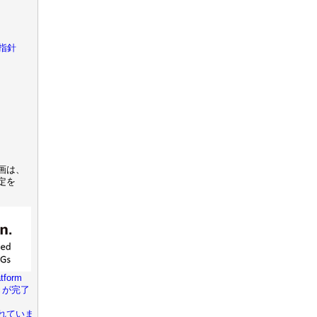
指針
画は、
定を
tform
きが完了
れていま