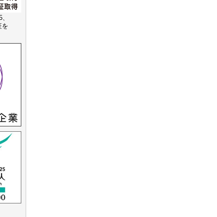
15、
認証を