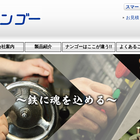
スマー
お見積
会社案内
製品紹介
ナンゴーはここが違う!!
よくある
革・受賞歴
ッション
会社概要
機械設備
治具･省力化機械
試作・開発
機械加工
特許技術
生産管理システム
納品までの流れ
品質検査
得意技