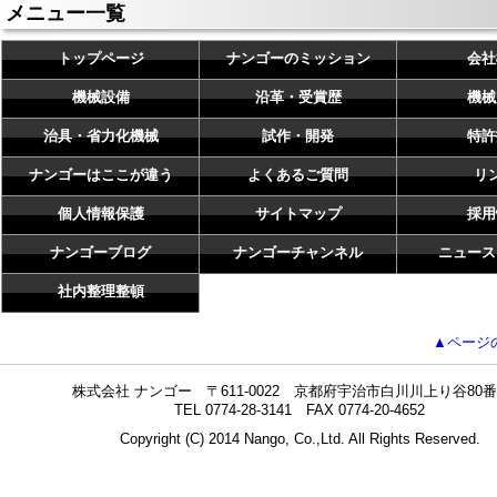
メニュー一覧
トップページ
ナンゴーのミッション
会社
機械設備
沿革・受賞歴
機械
治具・省力化機械
試作・開発
特許
ナンゴーはここが違う
よくあるご質問
リ
個人情報保護
サイトマップ
採用
ナンゴーブログ
ナンゴーチャンネル
ニュース
社内整理整頓
▲ページ
株式会社 ナンゴー 〒611-0022 京都府宇治市白川川上り谷80番
TEL 0774-28-3141 FAX 0774-20-4652
Copyright (C) 2014 Nango, Co.,Ltd. All Rights Reserved.