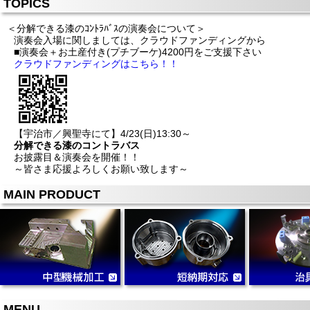
TOPICS
＜分解できる漆のｺﾝﾄﾗﾊﾞｽの演奏会について＞
演奏会入場に関しましては、クラウドファンディングから
■演奏会＋お土産付き(プチブーケ)4200円をご支援下さい
クラウドファンディングはこちら！！
【宇治市／興聖寺にて】4/23(日)13:30～
分解できる漆のコントラバス
お披露目＆演奏会を開催！！
～皆さま応援よろしくお願い致します～
(クラファン期間：2月15日～4月6日)
MAIN PRODUCT
MENU