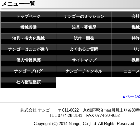
メニュー一覧
トップページ
ナンゴーのミッション
会社
機械設備
沿革・受賞歴
機械
治具・省力化機械
試作・開発
特許
ナンゴーはここが違う
よくあるご質問
リ
個人情報保護
サイトマップ
採用
ナンゴーブログ
ナンゴーチャンネル
ニュース
社内整理整頓
▲ページ
株式会社 ナンゴー 〒611-0022 京都府宇治市白川川上り谷80番
TEL 0774-28-3141 FAX 0774-20-4652
Copyright (C) 2014 Nango, Co.,Ltd. All Rights Reserved.