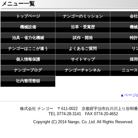
メニュー一覧
トップページ
ナンゴーのミッション
会社
機械設備
沿革・受賞歴
機械
治具・省力化機械
試作・開発
特許
ナンゴーはここが違う
よくあるご質問
リ
個人情報保護
サイトマップ
採用
ナンゴーブログ
ナンゴーチャンネル
ニュース
社内整理整頓
▲ページ
株式会社 ナンゴー 〒611-0022 京都府宇治市白川川上り谷80番
TEL 0774-28-3141 FAX 0774-20-4652
Copyright (C) 2014 Nango, Co.,Ltd. All Rights Reserved.