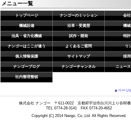
メニュー一覧
トップページ
ナンゴーのミッション
会社
機械設備
沿革・受賞歴
機械
治具・省力化機械
試作・開発
特許
ナンゴーはここが違う
よくあるご質問
リ
個人情報保護
サイトマップ
採用
ナンゴーブログ
ナンゴーチャンネル
ニュース
社内整理整頓
▲ページ
株式会社 ナンゴー 〒611-0022 京都府宇治市白川川上り谷80番
TEL 0774-28-3141 FAX 0774-20-4652
Copyright (C) 2014 Nango, Co.,Ltd. All Rights Reserved.