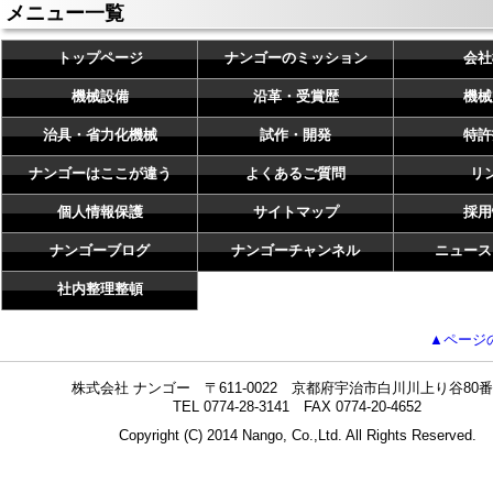
メニュー一覧
トップページ
ナンゴーのミッション
会社
機械設備
沿革・受賞歴
機械
治具・省力化機械
試作・開発
特許
ナンゴーはここが違う
よくあるご質問
リ
個人情報保護
サイトマップ
採用
ナンゴーブログ
ナンゴーチャンネル
ニュース
社内整理整頓
▲ページ
株式会社 ナンゴー 〒611-0022 京都府宇治市白川川上り谷80番
TEL 0774-28-3141 FAX 0774-20-4652
Copyright (C) 2014 Nango, Co.,Ltd. All Rights Reserved.