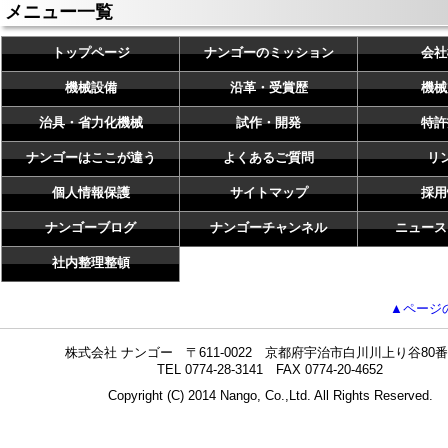
メニュー一覧
トップページ
ナンゴーのミッション
会社
機械設備
沿革・受賞歴
機械
治具・省力化機械
試作・開発
特許
ナンゴーはここが違う
よくあるご質問
リ
個人情報保護
サイトマップ
採用
ナンゴーブログ
ナンゴーチャンネル
ニュース
社内整理整頓
▲ページ
株式会社 ナンゴー 〒611-0022 京都府宇治市白川川上り谷80番
TEL 0774-28-3141 FAX 0774-20-4652
Copyright (C) 2014 Nango, Co.,Ltd. All Rights Reserved.